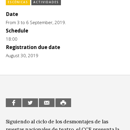
Escénicas
ESCÉNICAS
ACTIVIDADES
CCE en el interior/libros
Date
Exposiciones
Espacio itinerante de lectura infantil
From 3 to 6 September, 2019.
Formación
Schedule
18:00
Género y Diversidad
Registration due date
Infantil y Juvenil
August 30, 2019
Letras
Medio Ambiente
Música
Sin categoría
Siguiendo al ciclo de los desmontajes de las
puestas nacionales de teatro, el CCE presenta la