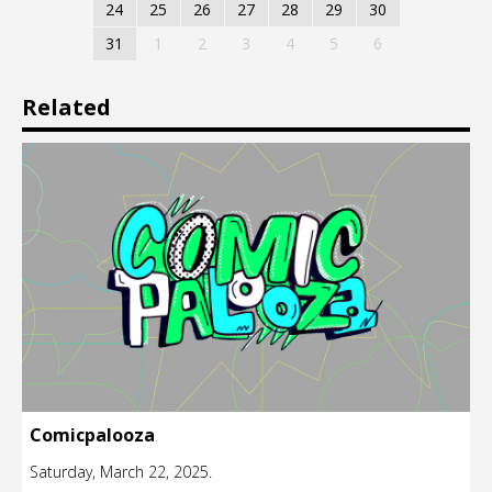
24
25
26
27
28
29
30
31
1
2
3
4
5
6
Related
Comicpalooza
Saturday, March 22, 2025.