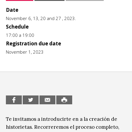
CCE en el interior/libros
Date
Exposiciones
November 6, 13, 20 and 27 , 2023.
Espacio itinerante de lectura infantil
Formación
Schedule
17:00 a 19:00
Género y Diversidad
Registration due date
November 1, 2023
Infantil y Juvenil
Letras
Medio Ambiente
Música
Sin categoría
Te invitamos a introducirte en a la creación de
historietas. Recorreremos el proceso completo,