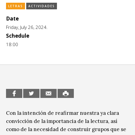
LETRAS
ACTIVIDADES
CCE en el interior/libros
Exposiciones
Date
Espacio itinerante de lectura infantil
Formación
Friday, July 26, 2024.
Género y Diversidad
Schedule
18:00
Infantil y Juvenil
Letras
Medio Ambiente
Música
Sin categoría
Con la intención de reafirmar nuestra ya clara
convicción de la importancia de la lectura, así
como de la necesidad de construir grupos que se