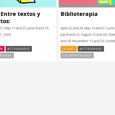
 Entre textos y
Biblioterapia
tos:
 27, May 11 and 25, June 8 and 15,
April 22 and 29, May 13 and 27, June
7 , 2024.
July 8 and 22, August 12 and 26, Se
and 30, November 11 and 25, Octobe
ÓN
ACTIVIDADES
LETRAS
ACTIVIDADES
EVIDEO
CCE MONTEVIDEO