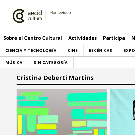
Sobre el Centro Cultural
Actividades
Participa
N
CIENCIA Y TECNOLOGÍA
CINE
ESCÉNICAS
EXPO
MÚSICA
SIN CATEGORÍA
Sobre el Centro Cultural
Cristina Deberti Martins
Red AECID
Actividades
Equipo
> Go to Actividades
Participa
Instalaciones
This week
Envíanos tu propuesta
Noticias
Visítanos
Inscriptions
Buzón de sugerencias
Convocatorias