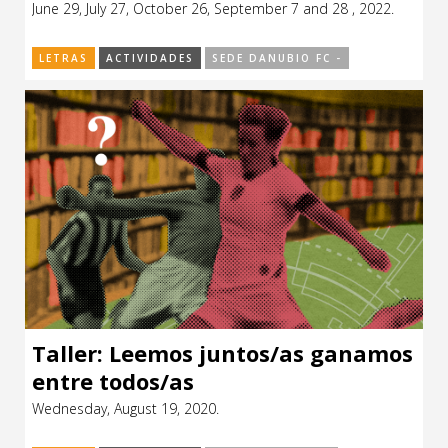
June 29, July 27, October 26, September 7 and 28 , 2022.
CCE en el interior/libros
Exposiciones
LETRAS
ACTIVIDADES
SEDE DANUBIO FC -
Espacio itinerante de lectura infantil
Formación
Género y Diversidad
Infantil y Juvenil
Letras
Medio Ambiente
Música
Sin categoría
Taller: Leemos juntos/as ganamos
entre todos/as
Wednesday, August 19, 2020.