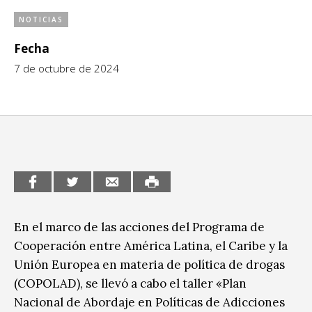
CCE en el interior/libros
NOTICIAS
Exposiciones
Fecha
Espacio itinerante de lectura infantil
Formación
7 de octubre de 2024
Género y Diversidad
Infantil y Juvenil
Letras
Medio Ambiente
Música
En el marco de las acciones del Programa de
Sin categoría
Cooperación entre América Latina, el Caribe y la
Unión Europea en materia de política de drogas
(COPOLAD), se llevó a cabo el taller «Plan
Nacional de Abordaje en Políticas de Adicciones