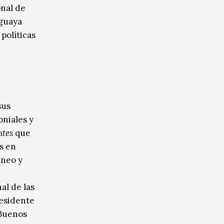
onal de
guaya
políticas
sus
oniales y
ntes
que
s en
áneo y
l de las
residente
 Buenos