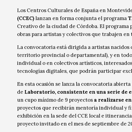
Música
Música
Los Centros Culturales de España en Montevi
(CCEC)
lanzan en forma conjunta el programa
T
Sin categoría
Sin categoría
Creativo de la ciudad de Córdoba. El programa
obras para artistas y colectivos que trabajen en 
La convocatoria está dirigida a artistas nacido
territorio provincial o departamental), y en todo
individual o en colectivos artísticos, interesado
tecnologías digitales, que podrán participar ex
En esta ocasión se lanza la convocatoria abierta 
de
Laboratorio, consistente en una serie
de 
un cupo máximo de 9 proyectos
a realizarse ent
proyectos que recibirán mentoría individual y 
exhibición en la sede del CCE local e itineranci
proyecto invitado en el mes de septiembre de 2