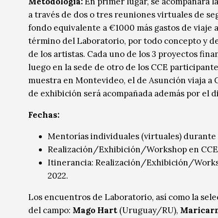
Metodología:
En primer lugar, se acompañará la
a través de dos o tres reuniones virtuales de s
fondo equivalente a €1000 más gastos de viaje a
término del Laboratorio, por todo concepto y de
de los artistas. Cada uno de los 3 proyectos fina
luego en la sede de otro de los CCE participant
muestra en Montevideo, el de Asunción viaja a C
de exhibición será acompañada además por el di
Fechas:
Mentorías individuales (virtuales) durante
Realización/Exhibición/Workshop en CCE lo
Itinerancia: Realización/Exhibición/Worksh
2022.
Los encuentros de Laboratorio, así como la sele
del campo:
Mago Hart
(Uruguay/RU),
Maricarm