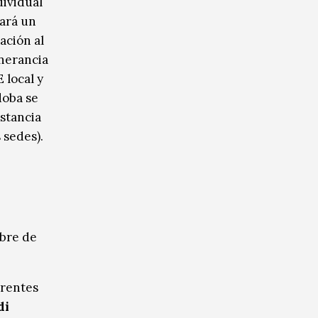
dividual
nará un
ación al
inerancia
 local y
doba se
stancia
 sedes).
mbre de
erentes
di