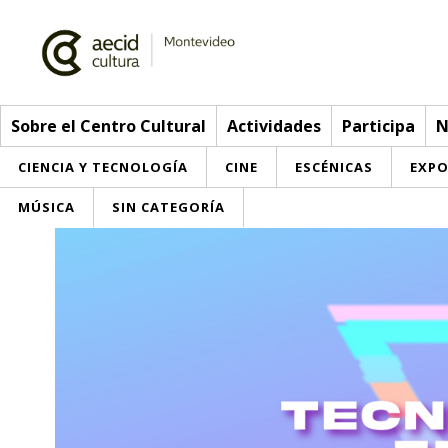
Sobre el Centro Cultural
Actividades
Participa
N
CIENCIA Y TECNOLOGÍA
CINE
ESCÉNICAS
EXPO
MÚSICA
SIN CATEGORÍA
Sobre el Centro Cultural
Red AECID
Actividades
Equipo
> Ir a Actividades
Participa
Instalaciones
Esta semana
Envíanos tu propuesta
Noticias
Visítanos
Inscripciones
Buzón de sugerencias
Convocatorias