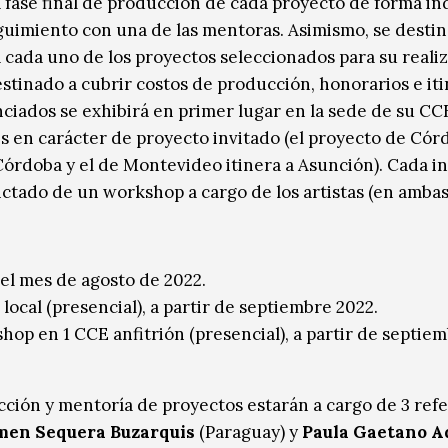
 fase final de producción de cada proyecto de forma in
eguimiento con una de las mentoras. Asimismo, se desti
 cada uno de los proyectos seleccionados para su realiz
stinado a cubrir costos de producción, honorarios e it
nciados se exhibirá en primer lugar en la sede de su CCE
es en carácter de proyecto invitado (el proyecto de Cór
órdoba y el de Montevideo itinera a Asunción). Cada in
ctado de un workshop a cargo de los artistas (en ambas
 el mes de agosto de 2022.
cal (presencial), a partir de septiembre 2022.
op en 1 CCE anfitrión (presencial), a partir de septie
cción y mentoría de proyectos estarán a cargo de 3 ref
en Sequera Buzarquis
(Paraguay) y
Paula Gaetano A