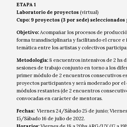
ETAPA 1
Laboratorio de proyectos
(virtual)
Cupo: 9 proyectos (3 por sede) seleccionados
Objetivo:
Acompañar los procesos de producción 
forma transdisciplinaria y facilitando el cruce 
temática entre los artistas y colectivos partici
Metodología:
8 encuentros intensivos de 2 hs de
sesiones de trabajo conjunto en torno a los difer
primer módulo de 2 encuentros consecutivos esta
proyectos participantes y será moderado por el 
módulos restantes (de 2 encuentros consecutivos
convocadas en carácter de mentoras.
Fechas:
Viernes 24/Sábado 25 de junio; Viernes 
15/Sábado 16 de julio de 2022.
Horarios:
Viernes de 18 a 20hs ARG/UY (17 a 19h