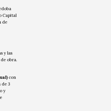
rdoba
o Capital
n de
s y las
 de obra.
tual)
con
n de 3
o y
de