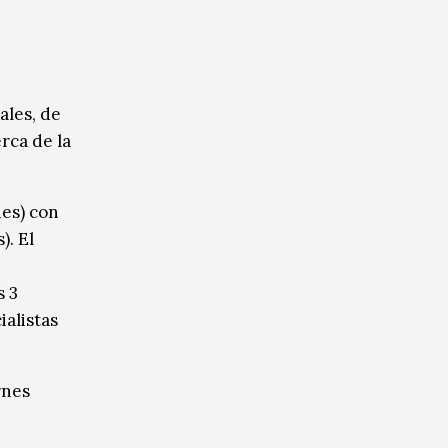
ales, de
rca de la
nes) con
). El
s 3
alistas
rnes