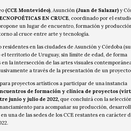
deo
(CCE Montevideo)
, Asunción
(Juan de Salazar)
y Có
ECNOPOÉTICAS EN CRUCE
, coordinado por el estudi
 propone
un lugar de encuentro, formación y producció
torno al cruce entre arte y tecnología.
s o residentes en las ciudades de Asunción y Córdoba (su
 el territorio de Uruguay, sin límite de edad, de forma
s en la intersección de las artes visuales contemporánea
clusivamente a través de la presentación de un proyecto
para proyectos artísticos a participar de una instancia
encuentros de
formación y clínica de proyectos (vir
re junio y julio de 2022,
que concluirá con la selecció
financiamiento para acompañar su producción, desarroll
a en una de las sedes de los CCE restantes en carácter 
022.