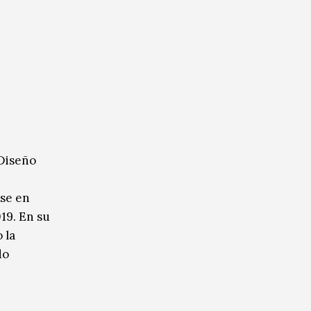
 Diseño
ase en
019. En su
 la
do