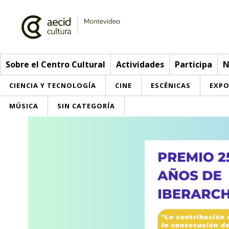
Sobre el Centro Cultural
Actividades
Participa
N
CIENCIA Y TECNOLOGÍA
CINE
ESCÉNICAS
EXPO
MÚSICA
SIN CATEGORÍA
Sobre el Centro Cultural
Red AECID
Actividades
Equipo
> Ir a Actividades
Participa
Instalaciones
Esta semana
Envíanos tu propuesta
Noticias
Visítanos
Inscripciones
Buzón de sugerencias
Convocatorias