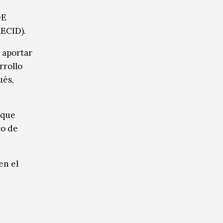
DE
AECID).
a aportar
rrollo
ués,
 que
co de
en el