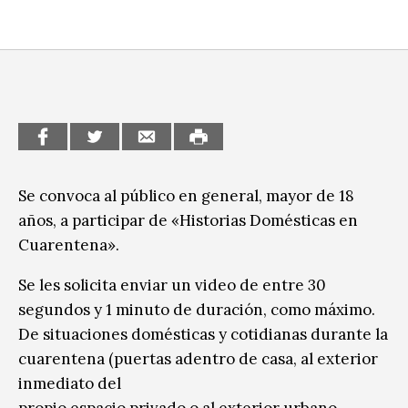
CCE en el interior/libros
Exposiciones
Espacio itinerante de lectura infantil
Formación
Género y Diversidad
Infantil y Juvenil
Letras
Se convoca al público en general, mayor de 18
años, a participar de «Historias Domésticas en
Medio Ambiente
Cuarentena».
Música
Se les solicita enviar un video de entre 30
Sin categoría
segundos y 1 minuto de duración, como máximo.
De situaciones domésticas y cotidianas durante la
cuarentena (puertas adentro de casa, al exterior
inmediato del
propio espacio privado o al exterior urbano