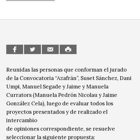
CCE en el interior/libros
Exposiciones
Espacio itinerante de lectura infantil
Formación
Género y Diversidad
Infantil y Juvenil
Letras
Reunidas las personas que conforman el jurado
Medio Ambiente
de la Convocatoria “Azafrán”, Suset Sánchez, Dani
Umpi, Manuel Segade y Jaime y Manuela
Música
Currators (Manuela Pedrón Nicolau y Jaime
Sin categoría
González Cela), luego de evaluar todos los
proyectos presentados y de realizado el
intercambio
de opiniones correspondiente, se resuelve
seleccionar la siguiente propuesta: