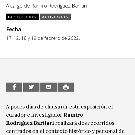
A cargo de Ramiro Rodríguez Barilari
CCE en el interior/libros
Exposiciones
EXPOSICIONES
ACTIVIDADES
Espacio itinerante de lectura infantil
Formación
Fecha
17, 12, 18 y 19 de febrero de 2022.
Género y Diversidad
Infantil y Juvenil
Letras
Medio Ambiente
Música
Sin categoría
A pocos días de clausurar esta exposición el
curador e investigador
Ramiro
Rodriguez
Barilari
realizará dos recorridos
centrados en el contexto histórico y personal de