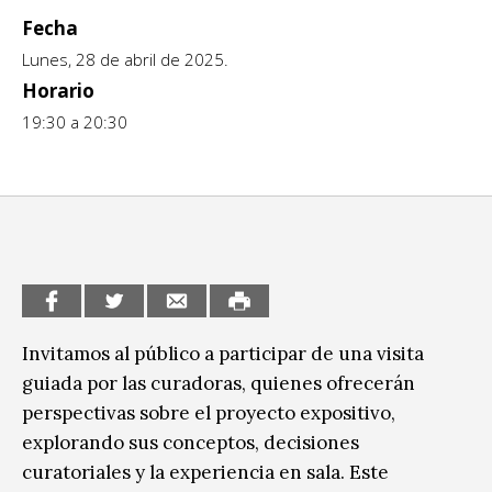
Fecha
CCE en el interior/libros
Exposiciones
Lunes, 28 de abril de 2025.
Espacio itinerante de lectura infantil
Horario
Formación
19:30 a 20:30
Género y Diversidad
Infantil y Juvenil
Letras
Medio Ambiente
Música
Invitamos al público a participar de una visita
Sin categoría
guiada por las curadoras, quienes ofrecerán
perspectivas sobre el proyecto expositivo,
explorando sus conceptos, decisiones
curatoriales y la experiencia en sala. Este