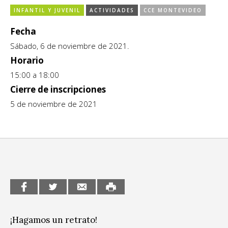
INFANTIL Y JUVENIL
ACTIVIDADES
CCE MONTEVIDEO
CCE en el interior/libros
Exposiciones
Fecha
Espacio itinerante de lectura infantil
Formación
Sábado, 6 de noviembre de 2021.
Género y Diversidad
Horario
15:00 a 18:00
Infantil y Juvenil
Cierre de inscripciones
5 de noviembre de 2021
Letras
Medio Ambiente
Música
Sin categoría
¡Hagamos un retrato!