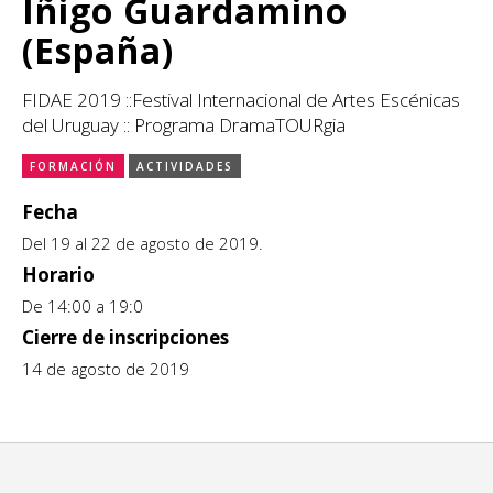
Iñigo Guardamino
CCE en el interior/libros
Exposiciones
(España)
Espacio itinerante de lectura infantil
Formación
FIDAE 2019 ::Festival Internacional de Artes Escénicas
del Uruguay :: Programa DramaTOURgia
Género y Diversidad
FORMACIÓN
ACTIVIDADES
Infantil y Juvenil
Fecha
Letras
Del 19 al 22 de agosto de 2019.
Horario
Medio Ambiente
De 14:00 a 19:0
Música
Cierre de inscripciones
14 de agosto de 2019
Sin categoría