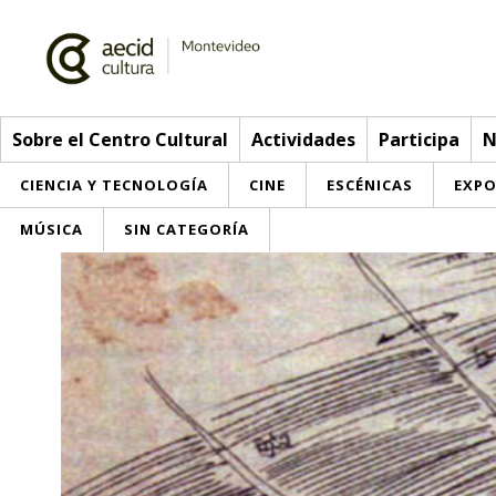
Sobre el Centro Cultural
Actividades
Participa
N
CIENCIA Y TECNOLOGÍA
CINE
ESCÉNICAS
EXPO
MÚSICA
SIN CATEGORÍA
Sobre el Centro Cultural
Red AECID
Actividades
Equipo
> Ir a Actividades
Participa
Instalaciones
Esta semana
Envíanos tu propuesta
Noticias
Visítanos
Inscripciones
Buzón de sugerencias
Convocatorias