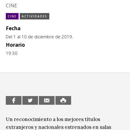
Escénicas
CINE
CCE en el interior/libros
Exposiciones
CINE
ACTIVIDADES
Espacio itinerante de lectura infantil
Formación
Fecha
Del 1 al 10 de diciembre de 2019.
Género y Diversidad
Horario
Infantil y Juvenil
19:30
Letras
Medio Ambiente
Música
Sin categoría
Un reconocimiento a los mejores títulos
extranjeros y nacionales estrenados en salas