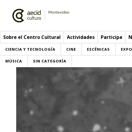
Sobre el Centro Cultural
Actividades
Participa
N
CIENCIA Y TECNOLOGÍA
CINE
ESCÉNICAS
EXPO
MÚSICA
SIN CATEGORÍA
Sobre el Centro Cultural
Red AECID
Actividades
Equipo
> Ir a Actividades
Participa
Instalaciones
Esta semana
Envíanos tu propuesta
Noticias
Visítanos
Inscripciones
Buzón de sugerencias
Convocatorias