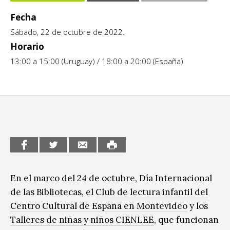
CCE en el interior/libros
Fecha
Exposiciones
Sábado, 22 de octubre de 2022.
Espacio itinerante de lectura infantil
Formación
Horario
Género y Diversidad
13:00 a 15:00 (Uruguay) / 18:00 a 20:00 (España)
Infantil y Juvenil
Letras
Medio Ambiente
Música
Sin categoría
En el marco del 24 de octubre, Día Internacional
de las Bibliotecas, el
Club de lectura infantil del
Centro Cultural de España en Montevideo
y los
Talleres de niñas y niños CIENLEE
, que funcionan