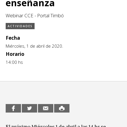
enseñanza
CCE en el interior/libros
Exposiciones
Webinar CCE - Portal Timbó
Espacio itinerante de lectura infantil
Formación
ACTIVIDADES
Género y Diversidad
Fecha
Infantil y Juvenil
Miércoles, 1 de abril de 2020.
Horario
Letras
14:00 hs
Medio Ambiente
Música
Sin categoría
El próximo Miércoles 1 de abril a las 14 hs se