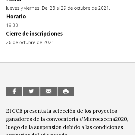
Escénicas
Jueves y viernes. Del 28 al 29 de octubre de 2021.
CCE en el interior/libros
Exposiciones
Horario
Espacio itinerante de lectura infantil
19:30
Formación
Cierre de inscripciones
Género y Diversidad
26 de octubre de 2021
Infantil y Juvenil
Letras
Medio Ambiente
Música
Sin categoría
El CCE presenta la selección de los proyectos
ganadores de la convocatoria #Microescena2020,
luego de la suspensión debido a las condiciones