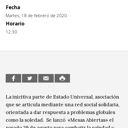
Fecha
CCE en el interior/libros
Exposiciones
Martes, 18 de febrero de 2020.
Espacio itinerante de lectura infantil
Formación
Horario
12:30
Género y Diversidad
Infantil y Juvenil
Letras
Medio Ambiente
Música
Sin categoría
La inicitiva parte de Estado Universal, asociación
que se articula mediante una red social solidaria,
orientada a dar respuesta a problemas globales
como la soledad. Se lanzó «Mesas Abiertas» el
pasado 29 de agosto para combatir la soledad y