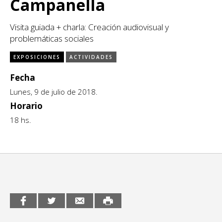
Campanella
CCE en el interior/libros
Exposiciones
Visita guiada + charla: Creación audiovisual y
Espacio itinerante de lectura infantil
problemáticas sociales
Formación
EXPOSICIONES
ACTIVIDADES
Género y Diversidad
Fecha
Infantil y Juvenil
Lunes, 9 de julio de 2018.
Horario
Letras
18 hs.
Medio Ambiente
Música
Sin categoría