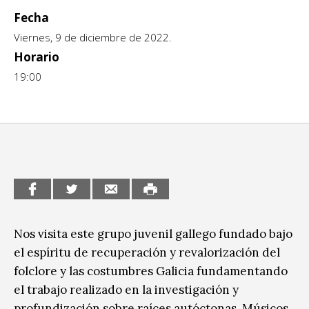
Fecha
CCE en el interior/libros
Exposiciones
Viernes, 9 de diciembre de 2022.
Espacio itinerante de lectura infantil
Formación
Horario
19:00
Género y Diversidad
Infantil y Juvenil
Letras
Medio Ambiente
Música
Nos visita este grupo juvenil gallego fundado bajo
Sin categoría
el espíritu de recuperación y revalorización del
folclore y las costumbres Galicia fundamentando
el trabajo realizado en la investigación y
profundización sobre raíces autóctonas. Músicos