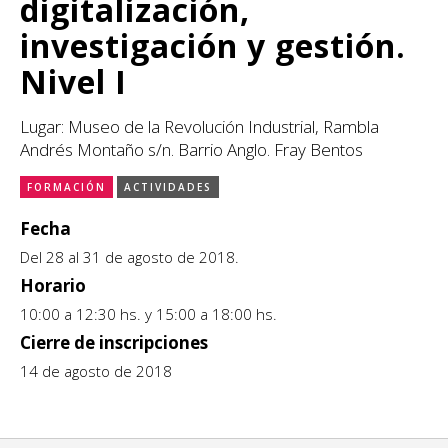
digitalización,
CCE en el interior/libros
Exposiciones
investigación y gestión.
Espacio itinerante de lectura infantil
Nivel I
Formación
Lugar: Museo de la Revolución Industrial, Rambla
Género y Diversidad
Andrés Montaño s/n. Barrio Anglo. Fray Bentos
Infantil y Juvenil
FORMACIÓN
ACTIVIDADES
Letras
Fecha
Del 28 al 31 de agosto de 2018.
Medio Ambiente
Horario
Música
10:00 a 12:30 hs. y 15:00 a 18:00 hs.
Cierre de inscripciones
Sin categoría
14 de agosto de 2018