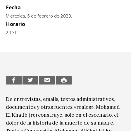
Escénicas
Fecha
CCE en el interior/libros
Exposiciones
Miércoles, 5 de febrero de 2020.
Espacio itinerante de lectura infantil
Horario
Formación
20:30
Género y Diversidad
Infantil y Juvenil
Letras
Medio Ambiente
Música
De entrevistas, emails, textos administrativos,
Sin categoría
documentos y otras fuentes «reales», Mohamed
El Khatib (re) construye, solo en el escenario, el
dolor de la historia de la muerte de su madre.
Texto y Concepción: Mohamed El Khatib l En