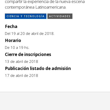
compartir la experiencia de la nueva escena
Escénicas
contemporánea Latinoamericana.
CCE en el interior/libros
Exposiciones
CIENCIA Y TECNOLOGÍA
ACTIVIDADES
Espacio itinerante de lectura infantil
Formación
Fecha
Género y Diversidad
Del 19 al 20 de abril de 2018.
Horario
Infantil y Juvenil
De 10 a 19 hs.
Letras
Cierre de inscripciones
13 de abril de 2018
Medio Ambiente
Publicación listado de admisión
Música
17 de abril de 2018
Sin categoría