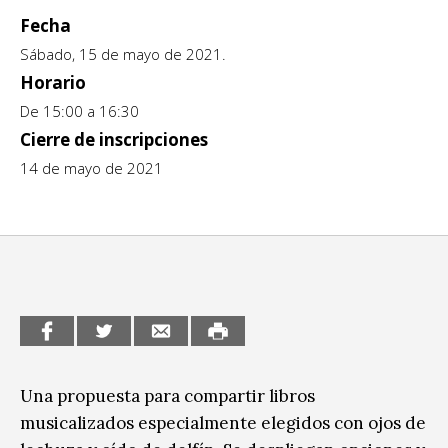
Fecha
CCE en el interior/libros
Exposiciones
Sábado, 15 de mayo de 2021.
Espacio itinerante de lectura infantil
Formación
Horario
De 15:00 a 16:30
Género y Diversidad
Cierre de inscripciones
Infantil y Juvenil
14 de mayo de 2021
Letras
Medio Ambiente
Música
Sin categoría
Una propuesta para compartir libros
musicalizados especialmente elegidos con ojos de