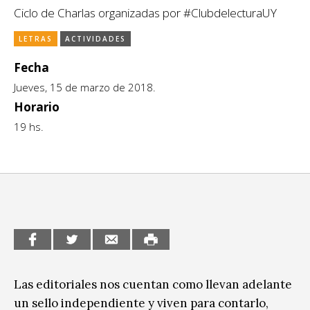
Ciclo de Charlas organizadas por #ClubdelecturaUY
CCE en el interior/libros
Exposiciones
LETRAS
ACTIVIDADES
Espacio itinerante de lectura infantil
Formación
Fecha
Género y Diversidad
Jueves, 15 de marzo de 2018.
Horario
Infantil y Juvenil
19 hs.
Letras
Medio Ambiente
Música
Sin categoría
Las editoriales nos cuentan como llevan adelante
un sello independiente y viven para contarlo,