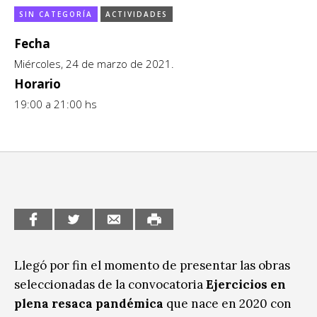
SIN CATEGORÍA
ACTIVIDADES
CCE en el interior/libros
Exposiciones
Fecha
Espacio itinerante de lectura infantil
Formación
Miércoles, 24 de marzo de 2021.
Género y Diversidad
Horario
19:00 a 21:00 hs
Infantil y Juvenil
Letras
Medio Ambiente
Música
Sin categoría
Llegó por fin el momento de presentar las obras
seleccionadas de la convocatoria
Ejercicios en
plena resaca pandémica
que nace en 2020 con