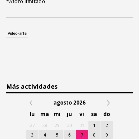
*Aforo limitado
Video-arte
Más actividades
agosto 2026
lu
ma
mi
ju
vi
sa
do
27
28
29
30
31
1
2
3
4
5
6
7
8
9