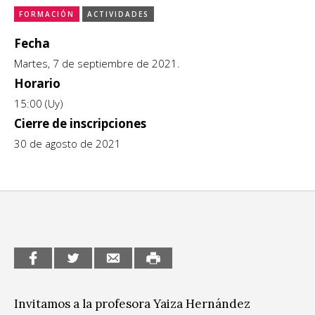
FORMACIÓN
ACTIVIDADES
CCE en el interior/libros
Exposiciones
Fecha
Espacio itinerante de lectura infantil
Formación
Martes, 7 de septiembre de 2021.
Horario
Género y Diversidad
15:00 (Uy)
Cierre de inscripciones
Infantil y Juvenil
30 de agosto de 2021
Letras
Medio Ambiente
Música
Sin categoría
Invitamos a la profesora Yaiza Hernández