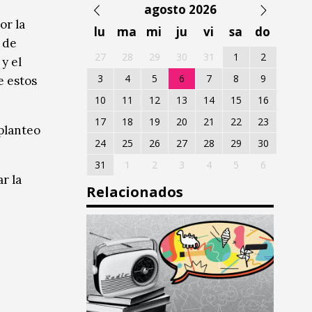
agosto 2026
or la
lu
ma
mi
ju
vi
sa
do
 de
27
28
29
30
31
1
2
y el
3
4
5
6
7
8
9
e estos
10
11
12
13
14
15
16
17
18
19
20
21
22
23
 planteo
24
25
26
27
28
29
30
31
1
2
3
4
5
6
r la
Relacionados