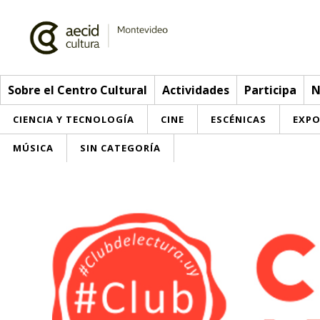
Sobre el Centro Cultural
Actividades
Participa
N
CIENCIA Y TECNOLOGÍA
CINE
ESCÉNICAS
EXPO
MÚSICA
SIN CATEGORÍA
Sobre el Centro Cultural
Red AECID
Actividades
Equipo
> Ir a Actividades
Participa
Instalaciones
Esta semana
Envíanos tu propuesta
Noticias
Visítanos
Inscripciones
Buzón de sugerencias
Convocatorias