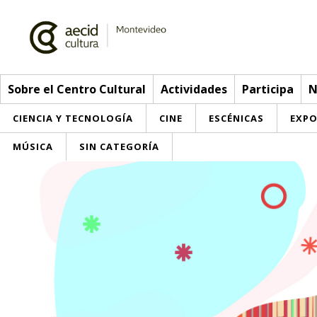
Sobre el Centro Cultural
Actividades
Participa
N
CIENCIA Y TECNOLOGÍA
CINE
ESCÉNICAS
EXPO
MÚSICA
SIN CATEGORÍA
Sobre el Centro Cultural
Red AECID
Actividades
Equipo
> Ir a Actividades
Participa
Instalaciones
Esta semana
Envíanos tu propuesta
Noticias
Visítanos
Inscripciones
Buzón de sugerencias
Convocatorias