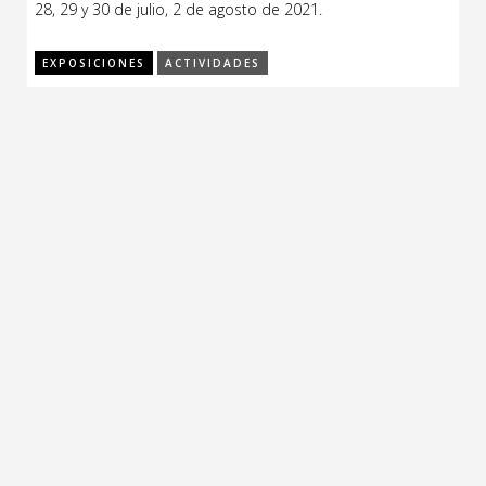
28, 29 y 30 de julio, 2 de agosto de 2021.
CCE en el interior/libros
Exposiciones
EXPOSICIONES
ACTIVIDADES
Espacio itinerante de lectura infantil
Formación
Género y Diversidad
Infantil y Juvenil
Letras
Medio Ambiente
Música
Sin categoría