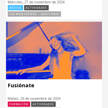
Miércoles, 27 de noviembre de 2024.
CCE en el interior/libros
Exposiciones
MÚSICA
ACTIVIDADES
CCE MONTEVIDEO - AUDITORIO
Espacio itinerante de lectura infantil
Formación
Género y Diversidad
Infantil y Juvenil
Letras
Medio Ambiente
Música
Sin categoría
Fusiónate
Martes, 26 de noviembre de 2024.
FORMACIÓN
ACTIVIDADES