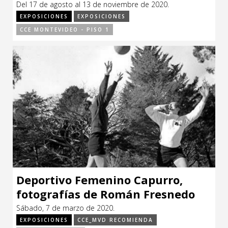
Del 17 de agosto al 13 de noviembre de 2020.
CCE en el interior/libros
Exposiciones
EXPOSICIONES
EXPOSICIONES
CCE MONTEVIDEO - PISO 1
Espacio itinerante de lectura infantil
Formación
Género y Diversidad
Infantil y Juvenil
Letras
Medio Ambiente
Música
Sin categoría
Deportivo Femenino Capurro,
fotografías de Román Fresnedo
Siri
Sábado, 7 de marzo de 2020.
EXPOSICIONES
CCE_MVD RECOMIENDA