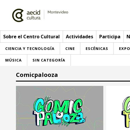
Sobre el Centro Cultural
Actividades
Participa
N
CIENCIA Y TECNOLOGÍA
CINE
ESCÉNICAS
EXPO
MÚSICA
SIN CATEGORÍA
Sobre el Centro Cultural
Comicpalooza
Red AECID
Actividades
Equipo
> Ir a Actividades
Participa
Instalaciones
Esta semana
Envíanos tu propuesta
Noticias
Visítanos
Inscripciones
Buzón de sugerencias
Convocatorias