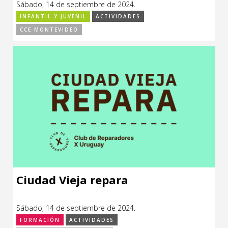
Sábado, 14 de septiembre de 2024.
CCE en el interior/libros
Exposiciones
INFANTIL Y JUVENIL
ACTIVIDADES
CCE MONTEVIDEO
Espacio itinerante de lectura infantil
Formación
Género y Diversidad
Infantil y Juvenil
Letras
Medio Ambiente
Música
Sin categoría
Ciudad Vieja repara
Sábado, 14 de septiembre de 2024.
FORMACIÓN
ACTIVIDADES