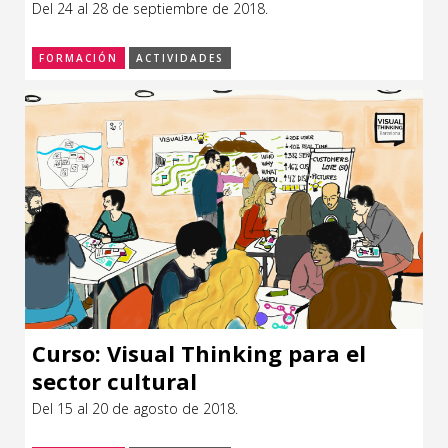
institucionalidad
Del 24 al 28 de septiembre de 2018.
CCE en el interior/libros
Exposiciones
FORMACIÓN
ACTIVIDADES
Espacio itinerante de lectura infantil
Formación
Género y Diversidad
Infantil y Juvenil
Letras
Medio Ambiente
Música
Sin categoría
Curso: Visual Thinking para el
sector cultural
Del 15 al 20 de agosto de 2018.