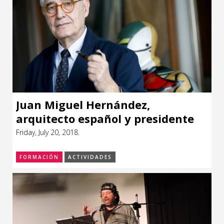
Juan Miguel Hernández,
arquitecto español y presidente
del CBA de Madrid,en Montevideo
Friday, July 20, 2018.
FORMACIÓN
ACTIVIDADES