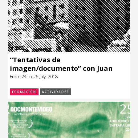
“Tentativas de
imagen/documento” con Juan
Barja, director del CBA de Madrid
From 24 to 26 July, 2018.
FORMACIÓN
ACTIVIDADES