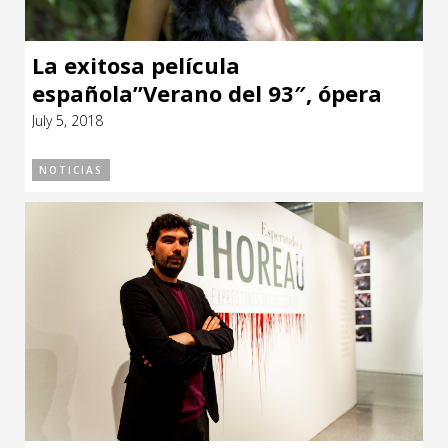
La exitosa película
española”Verano del 93″, ópera
prima de Carla Simón llega a las
July 5, 2018
carteleras uruguayas
NOTICIAS