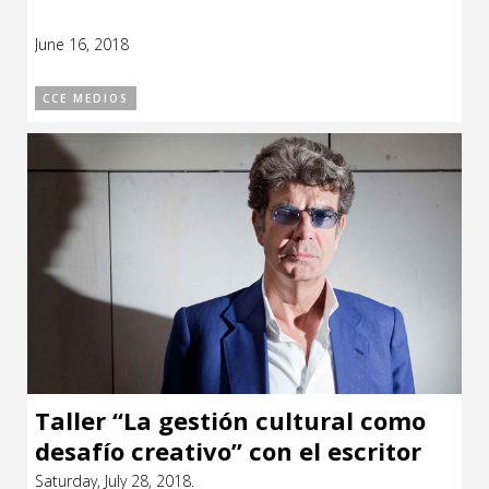
June 16, 2018
CCE MEDIOS
Taller “La gestión cultural como
desafío creativo” con el escritor
español Juan Bolea
Saturday, July 28, 2018.