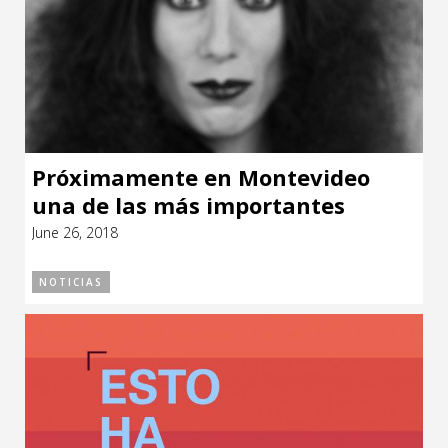
Próximamente en Montevideo
una de las más importantes
coreógrafas contemporáneas,
June 26, 2018
Blanca Li
NOTICIAS