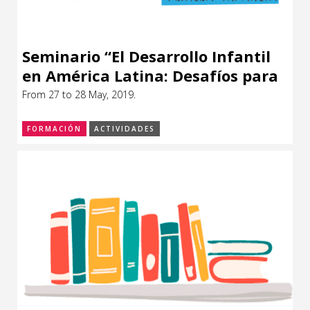
Seminario “El Desarrollo Infantil
en América Latina: Desafíos para
la Medición y Respuestas de
From 27 to 28 May, 2019.
Política”
FORMACIÓN
ACTIVIDADES