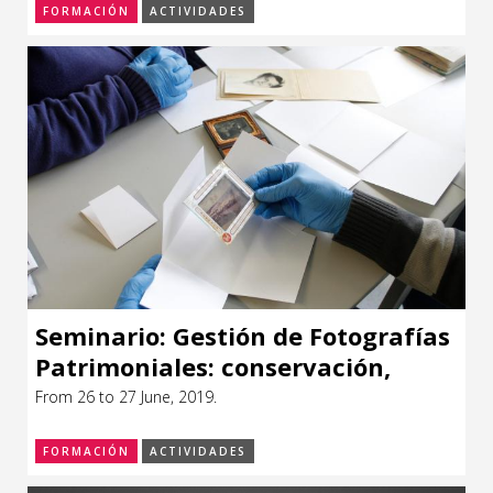
FORMACIÓN
ACTIVIDADES
Seminario: Gestión de Fotografías
Patrimoniales: conservación,
digitalización, investigación y
From 26 to 27 June, 2019.
gestión, nivel II.
FORMACIÓN
ACTIVIDADES