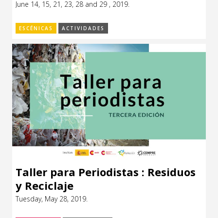
June 14, 15, 21, 23, 28 and 29 , 2019.
CCE en el interior/libros
Exposiciones
ESCÉNICAS
ACTIVIDADES
Espacio itinerante de lectura infantil
Formación
Género y Diversidad
Infantil y Juvenil
Letras
Medio Ambiente
Música
Sin categoría
Taller para Periodistas : Residuos
y Reciclaje
Tuesday, May 28, 2019.