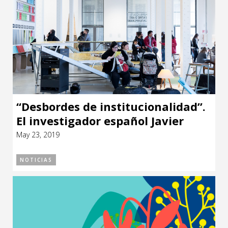
“Desbordes de institucionalidad”.
El investigador español Javier
Rodrigo en Montevideo
May 23, 2019
NOTICIAS