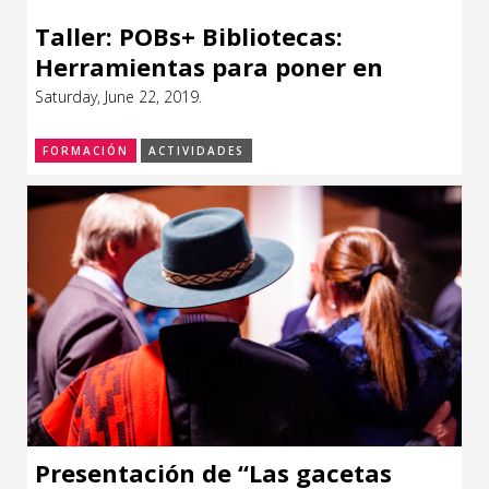
Taller: POBs+ Bibliotecas:
Herramientas para poner en
marcha sus propios clubes de
Saturday, June 22, 2019.
lectura
FORMACIÓN
ACTIVIDADES
Presentación de “Las gacetas