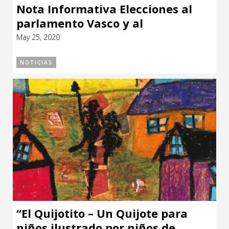
Nota Informativa Elecciones al
parlamento Vasco y al
Parlamento de Galicia
May 25, 2020
NOTICIAS
“El Quijotito – Un Quijote para
niños ilustrado por niños de