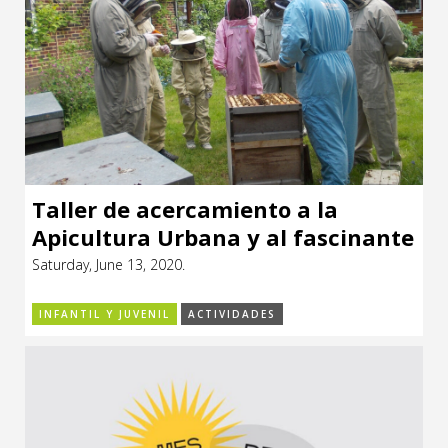
Taller de acercamiento a la
Apicultura Urbana y al fascinante
mundo de las abejas
Saturday, June 13, 2020.
INFANTIL Y JUVENIL
ACTIVIDADES