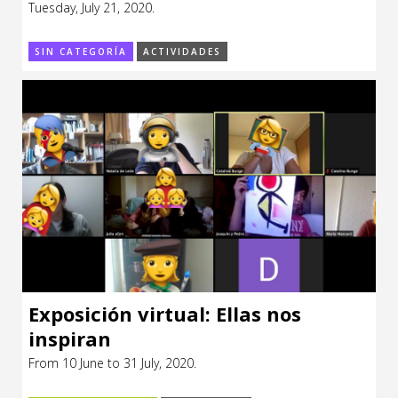
Tuesday, July 21, 2020.
CCE en el interior/libros
Exposiciones
SIN CATEGORÍA
ACTIVIDADES
Espacio itinerante de lectura infantil
Formación
Género y Diversidad
Infantil y Juvenil
Letras
Medio Ambiente
Música
Sin categoría
Exposición virtual: Ellas nos
inspiran
From 10 June to 31 July, 2020.