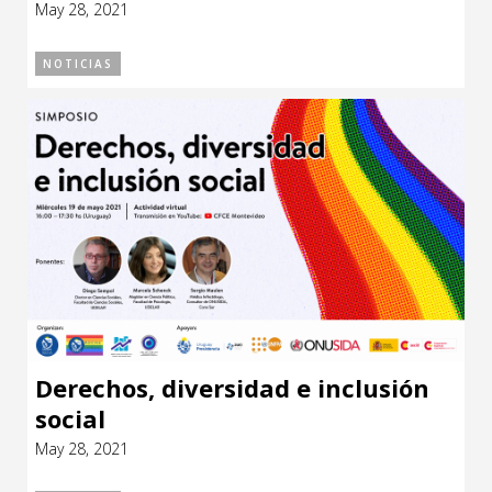
May 28, 2021
CCE en el interior/libros
Exposiciones
NOTICIAS
Espacio itinerante de lectura infantil
Formación
Género y Diversidad
Infantil y Juvenil
Letras
Medio Ambiente
Música
Sin categoría
Derechos, diversidad e inclusión
social
May 28, 2021