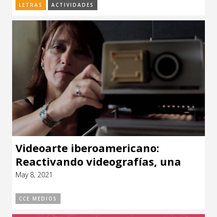
LETRAS
ACTIVIDADES
Videoarte iberoamericano:
Reactivando videografías, una
exposición gratuita del CCE hasta
May 8, 2021
2022
CCE MEDIOS