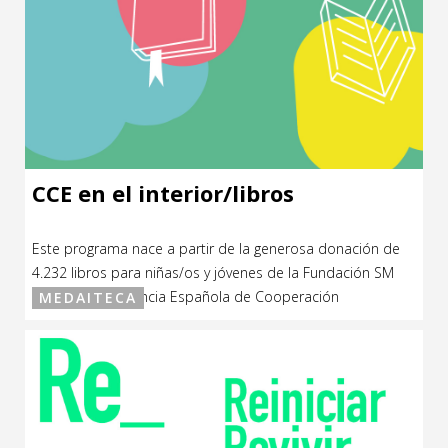
CCE en el interior/libros
Este programa nace a partir de la generosa donación de
4.232 libros para niñas/os y jóvenes de la Fundación SM
(España) a la Agencia Española de Cooperación
MEDAITECA
Internacional para el Desarrollo (AECID). Desde el Centro
Cultural de España en Montevideo desarrollamos el
programa “El CCE en el interior / Libros” para la posterior
distribución de […]