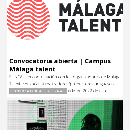
Convocatoria abierta | Campus
Málaga talent
El INCAU en coordinación con los organizadores de Málaga
Talent, convocan a realizadores/productores uruguayos
interesados en participar en la edición 2022 de este
CONVOCATORIAS EXTERNAS
espacio de formación. El CAMPUS MÁLAGA
TALENT, impulsado por Antonio Banderas, reúne a 20
jóvenes promesas del audiovisual latinoamericano y
europeo, con el objetivo de facilitar herramientas que
derriben fronteras creativas y fomentar la […]