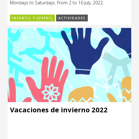
Mondays to Saturdays. From 2 to 16 July, 2022.
CCE en el interior/libros
Exposiciones
INFANTIL Y JUVENIL
ACTIVIDADES
Espacio itinerante de lectura infantil
Formación
Género y Diversidad
Infantil y Juvenil
Letras
Medio Ambiente
Música
Sin categoría
Vacaciones de invierno 2022