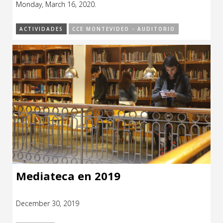
Monday, March 16, 2020.
CCE en el interior/libros
Exposiciones
ACTIVIDADES
CCE MONTEVIDEO - AUDITORIO
Espacio itinerante de lectura infantil
Formación
Género y Diversidad
Infantil y Juvenil
Letras
Medio Ambiente
Música
Sin categoría
Mediateca en 2019
December 30, 2019