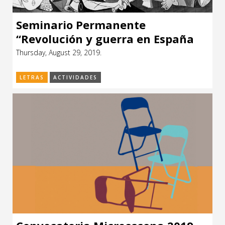
Seminario Permanente
“Revolución y guerra en España
1936-1939… y después”
Thursday, August 29, 2019.
LETRAS
ACTIVIDADES