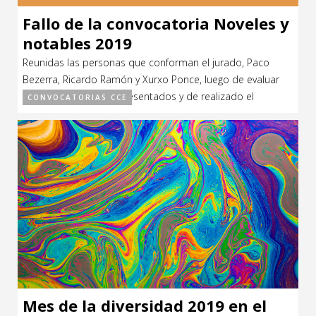
Fallo de la convocatoria Noveles y
notables 2019
Reunidas las personas que conforman el jurado, Paco
Bezerra, Ricardo Ramón y Xurxo Ponce, luego de evaluar
todos los proyectos presentados y de realizado el
CONVOCATORIAS CCE
intercambio de opiniones correspondiente, se resuelve: –
DECLARAR DESIERTA LA MENCIONADA CONVOCATORIA. Acta
oficial . Fallo convocatoria Noveles y notables 2019 :
UNIVERSO XIRGÚ
Mes de la diversidad 2019 en el