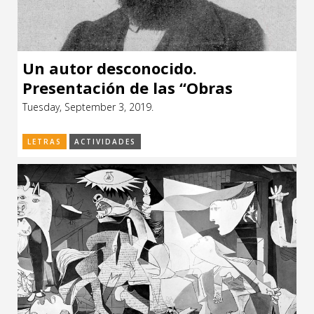
Un autor desconocido.
Presentación de las “Obras
completas” de José Hernández
Tuesday, September 3, 2019.
(1834-1886)
LETRAS
ACTIVIDADES