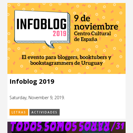
Presentado por Gonzalo Morales Colman “Primer verso”
Presentado por Daniela Vitureira “La paradoja de Zenón”
Presentado por Colectivo Julias “Limerencia” Presentado
por Pabloski Pedrazzi “Recíproco” Presentado por Verónica
Anzalone “Queer Cube” Presentado por Patricia […]
Infoblog 2019
Saturday, November 9, 2019.
LETRAS
ACTIVIDADES