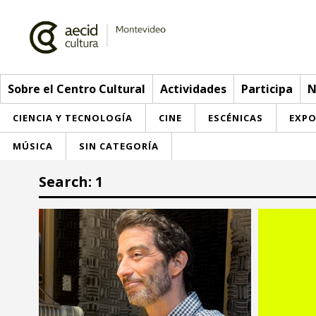
Sobre el Centro Cultural
Actividades
Participa
N
CIENCIA Y TECNOLOGÍA
CINE
ESCÉNICAS
EXPO
MÚSICA
SIN CATEGORÍA
Sobre el Centro Cultural
Search: 1
Red AECID
Actividades
Equipo
> Go to Actividades
Participa
Instalaciones
This week
Envíanos tu propuesta
Noticias
Visítanos
Inscriptions
Buzón de sugerencias
Convocatorias