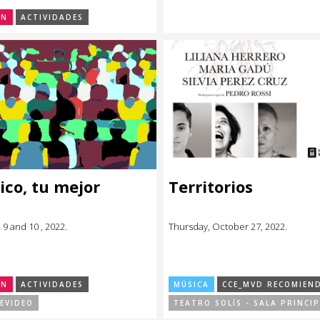
ÓN
ACTIVIDADES
lico, tu mejor
Territorios
9 and 10 , 2022.
Thursday, October 27, 2022.
ÓN
ACTIVIDADES
MÚSICA
CCE_MVD RECOMIEN
EVIDEO
TEATRO SOLÍS - SALA PRINCI