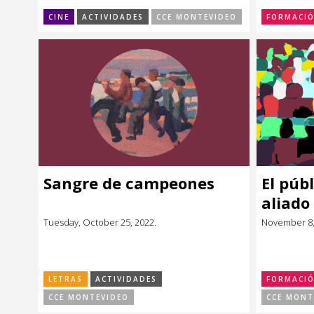
CINE
ACTIVIDADES
CCE MONTEVIDEO
FORMACI
Sangre de campeones
El púb
aliado
Tuesday, October 25, 2022.
November 8, 
LETRAS
ACTIVIDADES
FORMACI
CCE MONTEVIDEO
CCE MONT