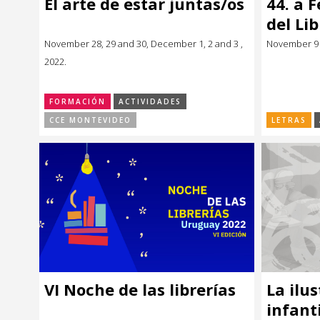
El arte de estar juntas/os
44. a 
Música
Música
del Lib
November 28, 29 and 30, December 1, 2 and 3 ,
November 9 a
Sin categoría
Sin categoría
2022.
FORMACIÓN
ACTIVIDADES
CCE MONTEVIDEO
LETRAS
VI Noche de las librerías
La ilus
infanti