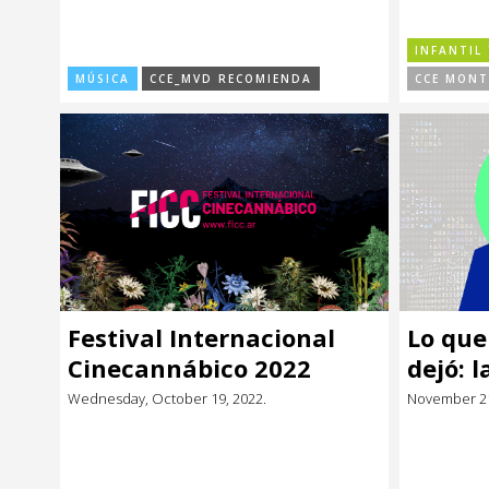
INFANTIL 
MÚSICA
CCE_MVD RECOMIENDA
CCE MONT
Festival Internacional
Lo que
Cinecannábico 2022
dejó: 
virus
Wednesday, October 19, 2022.
November 21