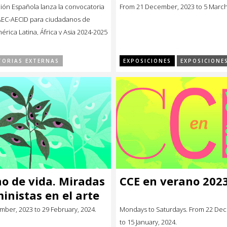
ón Española lanza la convocatoria
From 21 December, 2023 to 5 March
EC-AECID para ciudadanos de
érica Latina, África y Asia 2024-2025
ximo 23 de enero y hasta el 29 de
 abriendo los plazos para
ORIAS EXTERNAS
EXPOSICIONES
EXPOSICIONE
a los diferentes programas de
025 que ofrece la AECID a
e países socios […]
o de vida. Miradas
CCE en verano 202
inistas en el arte
ayo
ber, 2023 to 29 February, 2024.
Mondays to Saturdays. From 22 De
to 15 January, 2024.