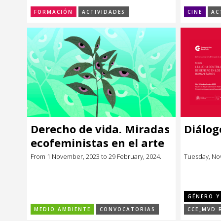
FORMACIÓN
ACTIVIDADES
CINE
AC
Derecho de vida. Miradas
Diálog
ecofeministas en el arte
uruguayo
From 1 November, 2023 to 29 February, 2024.
Tuesday, No
GÉNERO Y
MEDIO AMBIENTE
CONVOCATORIAS
CCE_MVD 