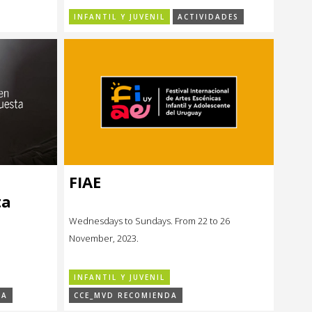
INFANTIL Y JUVENIL
ACTIVIDADES
FIAE
ta
Wednesdays to Sundays. From 22 to 26
November, 2023.
INFANTIL Y JUVENIL
DA
CCE_MVD RECOMIENDA