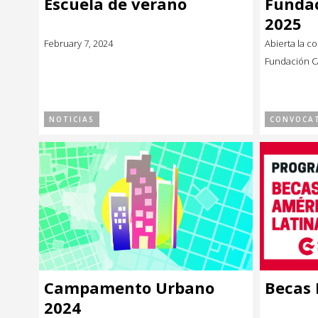
Escuela de verano
Fundac
Música
Música
2025
February 7, 2024
Abierta la c
Sin categoría
Sin categoría
Fundación C
NOTICIAS
CONVOCAT
Campamento Urbano
Becas
2024