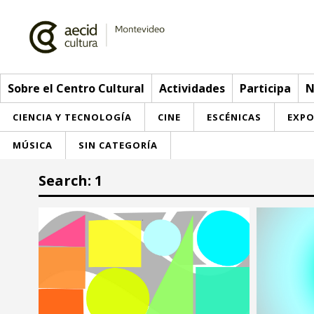
Sobre el Centro Cultural
Actividades
Participa
N
CIENCIA Y TECNOLOGÍA
CINE
ESCÉNICAS
EXPO
MÚSICA
SIN CATEGORÍA
Sobre el Centro Cultural
Search: 1
Red AECID
Actividades
Equipo
> Go to Actividades
Participa
Instalaciones
This week
Envíanos tu propuesta
Noticias
Visítanos
Inscriptions
Buzón de sugerencias
Convocatorias