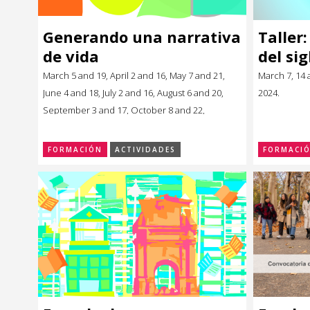
> Go to Convocatorias
Medios
Generando una narrativa
Taller:
Convocatorias CCE
Sala de Prensa
Mediateca
de vida
del si
Convocatorias externas
CCE Medios
> Go to Mediateca
Ciencia y Tecnología
Ciencia y Tecnología
March 5 and 19, April 2 and 16, May 7 and 21,
March 7, 14 a
Ludoteca
Cine
Cine
June 4 and 18, July 2 and 16, August 6 and 20,
2024.
September 3 and 17, October 8 and 22,
Comicteca
Escénicas
Escénicas
November 5 and 19 , 2024.
CCE en el interior/libros
Exposiciones
Exposiciones
FORMACIÓN
ACTIVIDADES
FORMACI
Espacio itinerante de lectura infantil
Formación
Formación
Género y Diversidad
Género y Diversidad
Infantil y Juvenil
Infantil y Juvenil
Letras
Letras
Medio Ambiente
Medio Ambiente