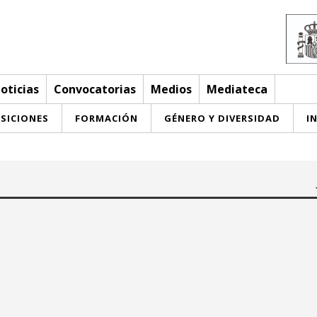
oticias
Convocatorias
Medios
Mediateca
SICIONES
FORMACIÓN
GÉNERO Y DIVERSIDAD
I
Hasta:
June 2026
June 2026
u
we
th
fr
sa
su
mo
tu
we
th
fr
sa
su
3
4
5
6
7
1
2
3
4
5
6
7