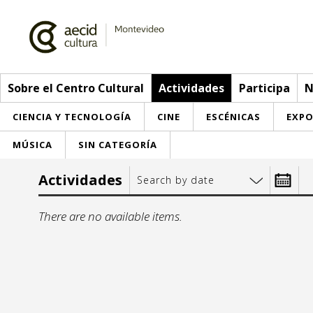
Sobre el Centro Cultural
Actividades
Participa
N
CIENCIA Y TECNOLOGÍA
CINE
ESCÉNICAS
EXPO
MÚSICA
SIN CATEGORÍA
Sobre el Centro Cultural
Actividades
Search by date
Red AECID
Actividades
Desde:
There are no available items.
Equipo
> Go to Actividades
Participa
Instalaciones
This week
Envíanos tu propuesta
Noticias
mo
t
Visítanos
Inscriptions
Buzón de sugerencias
Convocatorias
1
2