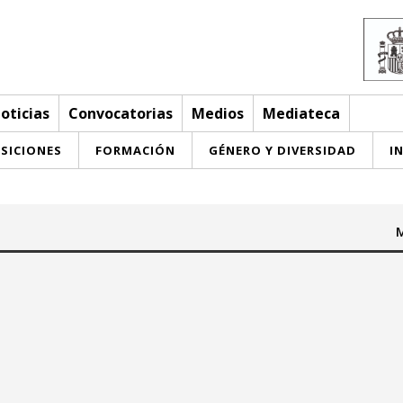
oticias
Convocatorias
Medios
Mediateca
SICIONES
FORMACIÓN
GÉNERO Y DIVERSIDAD
I
M
Hasta:
May 2026
May 2026
u
we
th
fr
sa
su
mo
tu
we
th
fr
sa
su
29
30
27
28
29
30
1
2
3
1
2
3