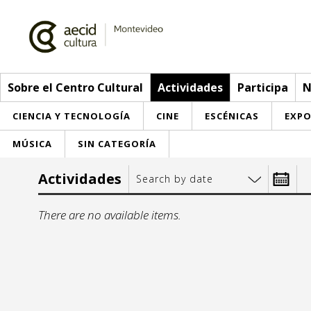
Sobre el Centro Cultural
Actividades
Participa
N
CIENCIA Y TECNOLOGÍA
CINE
ESCÉNICAS
EXPO
MÚSICA
SIN CATEGORÍA
Sobre el Centro Cultural
Actividades
Search by date
Red AECID
Actividades
Desde:
There are no available items.
Equipo
> Go to Actividades
Participa
Instalaciones
This week
Envíanos tu propuesta
Noticias
mo
t
Visítanos
Inscriptions
Buzón de sugerencias
Convocatorias
27
28